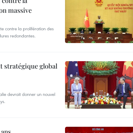
 contre la
ion massive
te contre la prolifération des
dures redondantes.
t stratégique global
alie devrait donner un nouvel
ys.
 ans