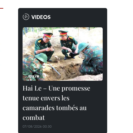
VIDEOS
Hai Le – Une promesse
tenue envers les
camarades tombés au
combat
07/08/2026 00:30