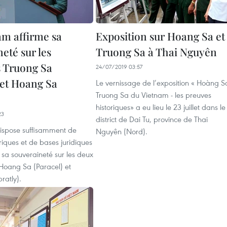
am affirme sa
Exposition sur Hoang Sa et
eté sur les
Truong Sa à Thai Nguyên
s Truong Sa
24/07/2019 03:57
 et Hoang Sa
Le vernissage de l’exposition « Hoàng S
Truong Sa du Vietnam - les preuves
​
historiques» a eu lieu le 23 juillet dans le
23
district de Dai Tu, province de Thai
ispose suffisamment de
Nguyên (Nord).
riques et de bases juridiques
 sa souveraineté sur les deux
 Hoang Sa (Paracel) et
ratly).