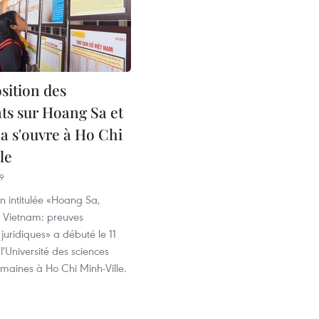
sition des
s sur Hoang Sa et
a s'ouvre à Ho Chi
le
19
n intitulée «Hoang Sa,
 Vietnam: preuves
 juridiques» a débuté le 11
'Université des sciences
umaines à Ho Chi Minh-Ville.