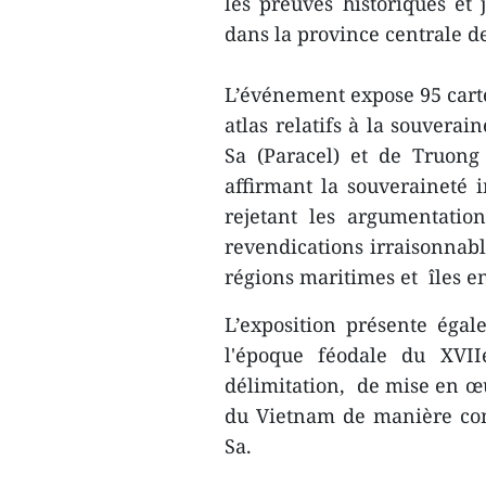
les preuves historiques et 
dans la province centrale d
L’événement expose 95 cartes
atlas relatifs à la souvera
Sa (Paracel) et de Truong
affirmant la souveraineté 
rejetant les argumentatio
revendications irraisonnabl
régions maritimes et îles e
L’exposition présente éga
l'époque féodale du XVII
délimitation, de mise en œu
du Vietnam de manière con
Sa.