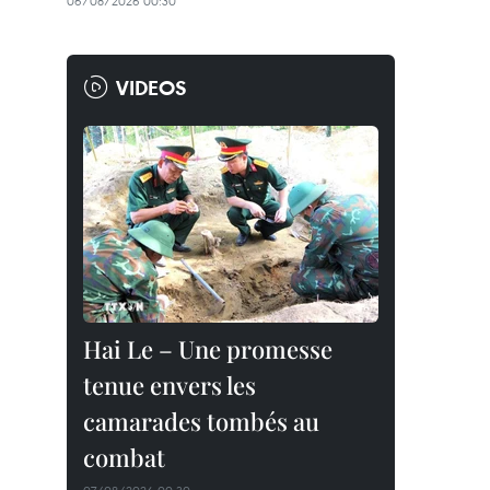
06/08/2026 00:30
VIDEOS
Hai Le – Une promesse
tenue envers les
camarades tombés au
combat