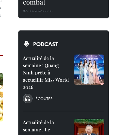
t
combat
s
07/08/2026 00:30
u
PODCAST
Actualité de la
semaine : Quang
Ninh prête à
accueillir Miss World
2026
ÉCOUTER
Actualité de la
semaine : Le