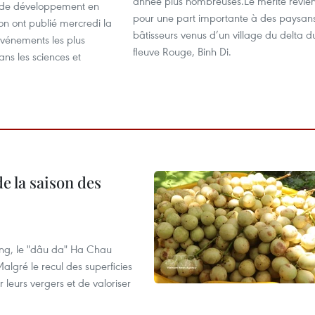
année plus nombreuses.Le mérite revien
 de développement en
pour une part importante à des paysan
n ont publié mercredi la
bâtisseurs venus d’un village du delta d
 événements les plus
fleuve Rouge, Binh Di.
ns les sciences et
e la saison des
ng, le "dâu da" Ha Chau
algré le recul des superficies
r leurs vergers et de valoriser