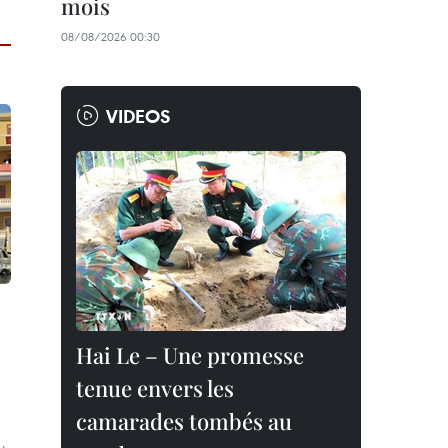
mois
08/08/2026 00:30
VIDEOS
Hai Le – Une promesse
tenue envers les
camarades tombés au