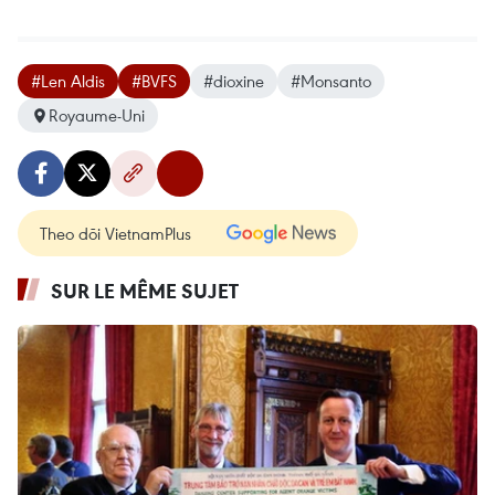
#Len Aldis
#BVFS
#dioxine
#Monsanto
Royaume-Uni
Theo dõi VietnamPlus
SUR LE MÊME SUJET