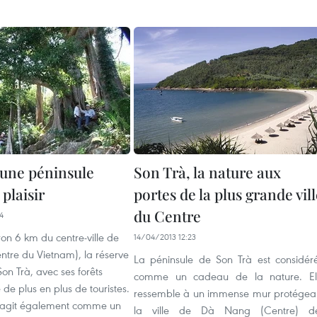
 une péninsule
Son Trà, la nature aux
laisir
portes de la plus grande vil
du Centre
4
ron 6 km du centre-ville de
14/04/2013 12:23
tre du Vietnam), la réserve
La péninsule de Son Trà est considér
Son Trà, avec ses forêts
comme un cadeau de la nature. El
e de plus en plus de touristes.
ressemble à un immense mur protégea
 agit également comme un
la ville de Dà Nang (Centre) d