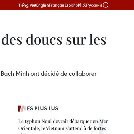
Tiếng Việt
English
Français
Español
Русский
中文
des doucs sur les
n Bach Minh ont décidé de collaborer
LES PLUS LUS
Le typhon Noul devrait débarquer en Mer
Orientale, le Vietnam s’attend à de fortes