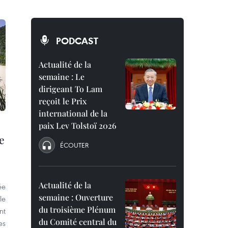
PODCAST
Actualité de la
semaine : Le
dirigeant To Lam
reçoit le Prix
international de la
paix Lev Tolstoï 2026
le
ÉCOUTER
Actualité de la
ée
semaine : Ouverture
le
du troisième Plénum
nt
du Comité central du
es