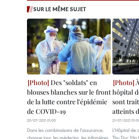
SUR LE MÊME SUJET
Des "soldats" en
À
blouses blanches sur le front
hôpital 
de la lutte contre l'épidémie
sont trai
de COVID-19
atteints
20/07/2021 01:00
21/07/2021 01:0
Dans les combinaisons de l'assurance,
L'Hôpital de
chaque jour, les médecins, les infirmières
Thu Duc (Ho C