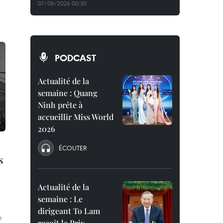
07/08/2026 00:30
PODCAST
Actualité de la
semaine : Quang
Ninh prête à
accueillir Miss World
2026
e
ÉCOUTER
s
Actualité de la
semaine : Le
dirigeant To Lam
o
reçoit le Prix