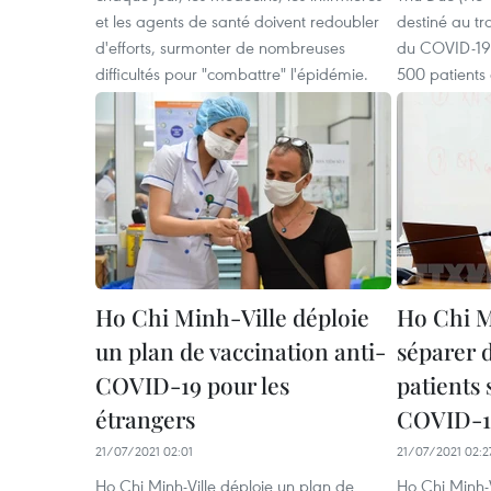
et les agents de santé doivent redoubler
destiné au tr
d'efforts, surmonter de nombreuses
du COVID-19,
difficultés pour "combattre" l'épidémie.
500 patients
Ho Chi Minh-Ville déploie
Ho Chi Mi
un plan de vaccination anti-
séparer d
COVID-19 pour les
patients 
étrangers
COVID-1
21/07/2021 02:01
21/07/2021 02:2
Ho Chi Minh-Ville déploie un plan de
Ho Chi Minh-V