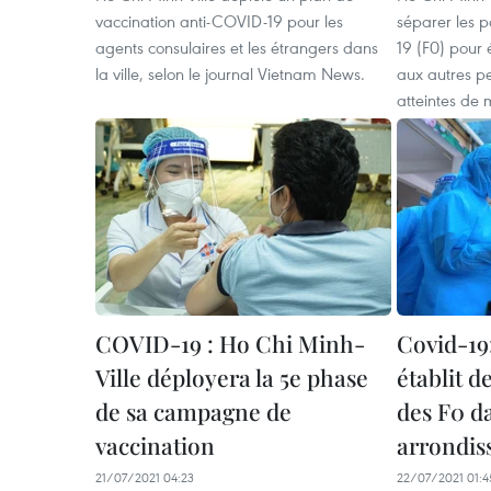
vaccination anti-COVID-19 pour les
séparer les p
agents consulaires et les étrangers dans
19 (F0) pour é
la ville, selon le journal Vietnam News.
aux autres p
atteintes de 
COVID-19 : Ho Chi Minh-
Covid-19
Ville déployera la 5e phase
établit d
de sa campagne de
des F0 da
vaccination
arrondis
21/07/2021 04:23
22/07/2021 01:4