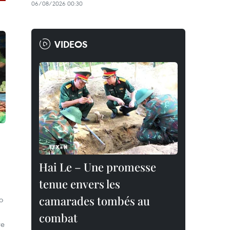
06/08/2026 00:30
VIDEOS
Hai Le – Une promesse
tenue envers les
camarades tombés au
o
combat
re