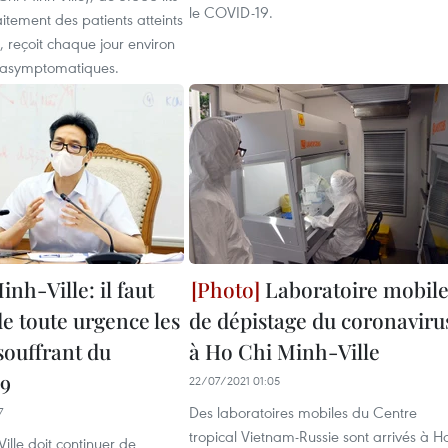
le COVID-19.
aitement des patients atteints
 reçoit chaque jour environ
 asymptomatiques.
nh-Ville: il faut
Laboratoire mobil
e toute urgence les
de dépistage du coronaviru
souffrant du
à Ho Chi Minh-Ville
9
22/07/2021 01:05
Des laboratoires mobiles du Centre
7
tropical Vietnam-Russie sont arrivés à H
ille doit continuer de