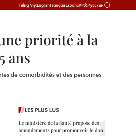
Tiếng Việt
English
Français
Español
Русский
中文
ne priorité à la
5 ans
ntes de comorbidités et des personnes
LES PLUS LUS
Le ministère de la Santé propose des
amendements pour promouvoir le don