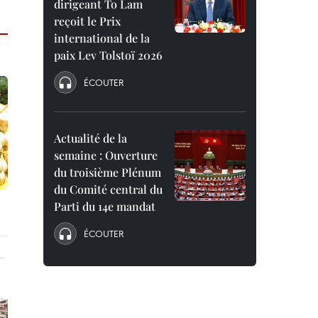
dirigeant To Lam
reçoit le Prix
international de la
paix Lev Tolstoï 2026
ÉCOUTER
Actualité de la
semaine : Ouverture
du troisième Plénum
du Comité central du
Parti du 14e mandat
ÉCOUTER