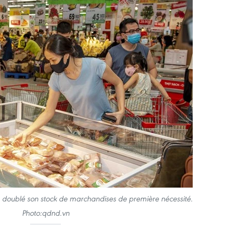
 doublé son stock de marchandises de première nécessité.
Photo:qdnd.vn