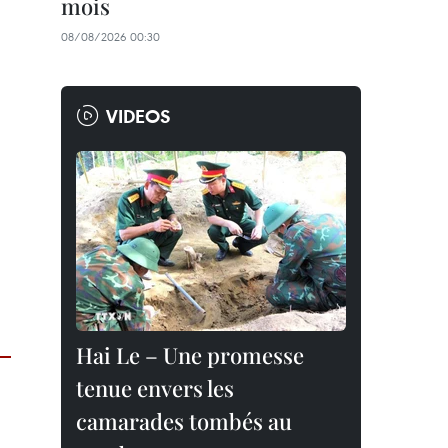
mois
08/08/2026 00:30
VIDEOS
Hai Le – Une promesse
tenue envers les
camarades tombés au