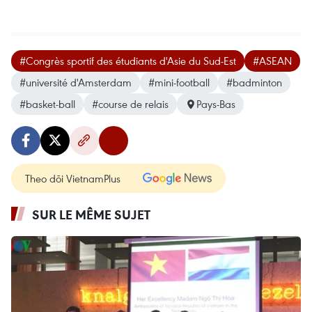
#Congrès sportif des étudiants d'Asie du Sud-Est
#ASEAN
#université d'Amsterdam
#mini-football
#badminton
#basket-ball
#course de relais
Pays-Bas
Theo dõi VietnamPlus
SUR LE MÊME SUJET