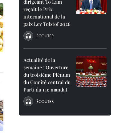
dirigeant To Lam
reçoit le Prix
international de la
paix Lev Tolstoï 2026
ÉCOUTER
Actualité de la
semaine : Ouverture
du troisième Plénum
du Comité central du
Parti du 14e mandat
ÉCOUTER