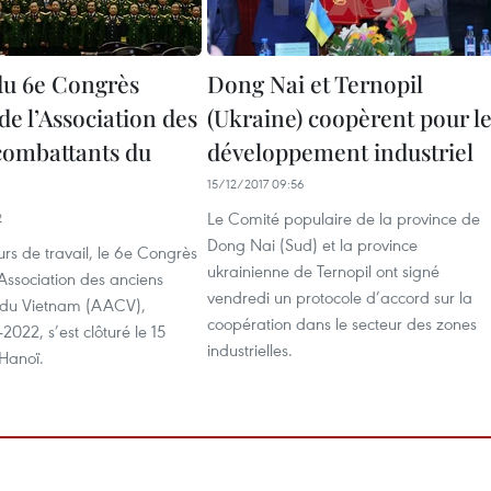
du 6e Congrès
Dong Nai et Ternopil
de l’Association des
(Ukraine) coopèrent pour l
combattants du
développement industriel
15/12/2017 09:56
Le Comité populaire de la province de
2
Dong Nai (Sud) et la province
ours de travail, le 6e Congrès
ukrainienne de Ternopil ont signé
’Association des anciens
vendredi un protocole d’accord sur la
 du Vietnam (AACV),
coopération dans le secteur des zones
022, s’est clôturé le 15
industrielles.
Hanoï.