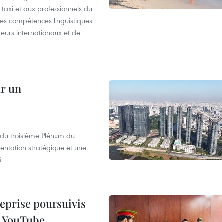
taxi et aux professionnels du
r les compétences linguistiques
iteurs internationaux et de
ur un
s du troisième Plénum du
entation stratégique et une
4
reprise poursuivis
r YouTube