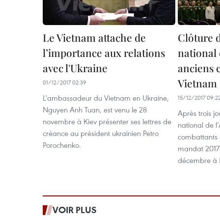
Le Vietnam attache de
Clôture 
l’importance aux relations
national 
avec l'Ukraine
anciens 
Vietnam
01/12/2017 02:39
L'ambassadeur du Vietnam en Ukraine,
15/12/2017 09:2
Nguyen Anh Tuan, est venu le 28
Après trois j
novembre à Kiev présenter ses lettres de
national de l
créance au président ukrainien Petro
combattants
Porochenko.
mandat 2017-2
décembre à 
VOIR PLUS