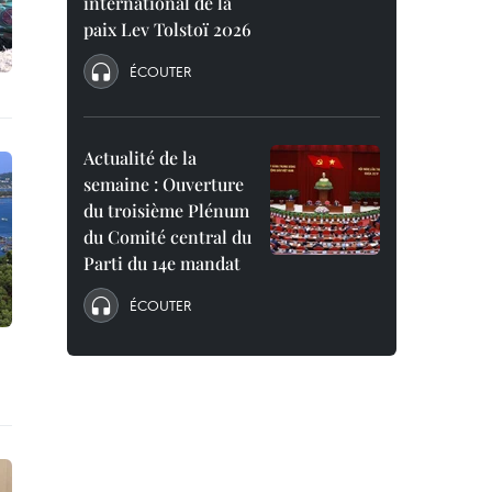
international de la
paix Lev Tolstoï 2026
ÉCOUTER
Actualité de la
semaine : Ouverture
du troisième Plénum
du Comité central du
Parti du 14e mandat
ÉCOUTER