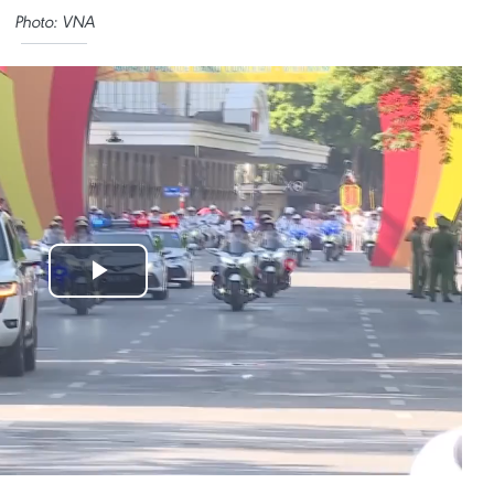
Photo: VNA
Play
Video