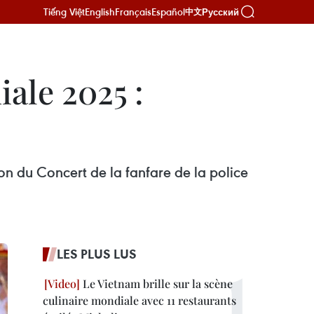
Tiếng Việt
English
Français
Español
Русский
中文
iale 2025 :
on du Concert de la fanfare de la police
LES PLUS LUS
Le Vietnam brille sur la scène
culinaire mondiale avec 11 restaurants