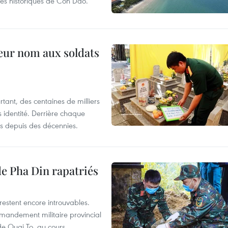
tes historiques de Con Dao.
eur nom aux soldats
tant, des centaines de milliers
 identité. Derrière chaque
s depuis des décennies.
e Pha Din rapatriés
restent encore introuvables.
mmandement militaire provincial
de Quai To, au cours