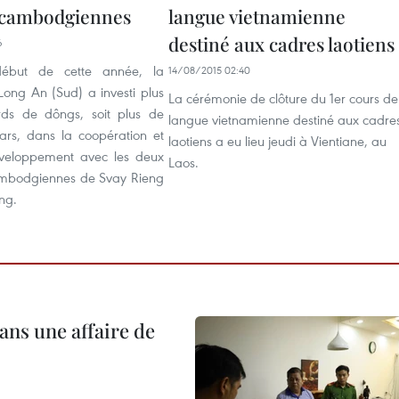
s cambodgiennes
langue vietnamienne
destiné aux cadres laotiens
6
début de cette année, la
14/08/2015 02:40
Long An (Sud) a investi plus
La cérémonie de clôture du 1er cours de
rds de dôngs, soit plus de
langue vietnamienne destiné aux cadre
ars, dans la coopération et
laotiens a eu lieu jeudi à Vientiane, au
éveloppement avec les deux
Laos.
ambodgiennes de Svay Rieng
ng.
ans une affaire de