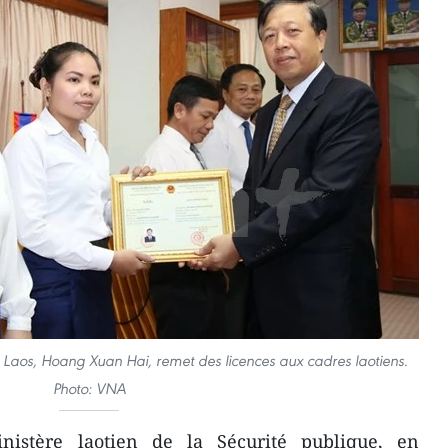
u Laos, Hoang Xuan Hai, remet des licences aux cadres laotiens.
Photo: VNA
istère laotien de la Sécurité publique, en