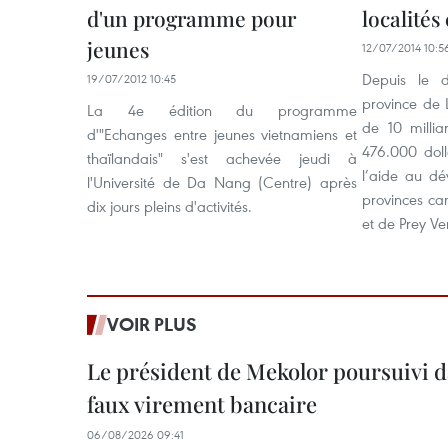
d'un programme pour
localité
jeunes
12/07/2014 10:5
Depuis le 
19/07/2012 10:45
province de 
La 4e édition du programme
de 10 millia
d'"Echanges entre jeunes vietnamiens et
476.000 doll
thaïlandais" s'est achevée jeudi à
l’aide au d
l'Université de Da Nang (Centre) après
provinces c
dix jours pleins d'activités.
et de Prey Ve
VOIR PLUS
Le président de Mekolor poursuivi d
faux virement bancaire
06/08/2026 09:41