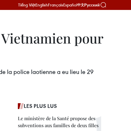
Tiếng Việt
English
Français
Español
Русский
中文
n Vietnamien pour
 la police laotienne a eu lieu le 29
LES PLUS LUS
Le ministère de la Santé propose des
subventions aux familles de deux filles