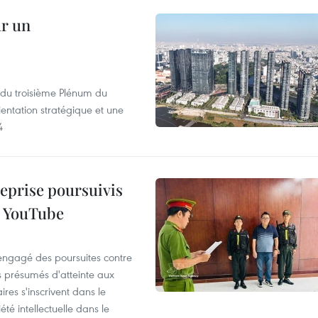
ur un
s du troisième Plénum du
entation stratégique et une
4
reprise poursuivis
r YouTube
 engagé des poursuites contre
s présumés d'atteinte aux
ires s'inscrivent dans le
été intellectuelle dans le