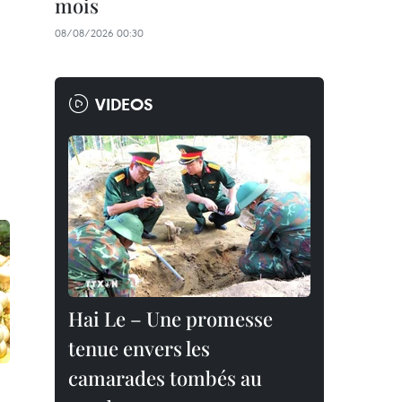
mois
08/08/2026 00:30
VIDEOS
Hai Le – Une promesse
tenue envers les
camarades tombés au