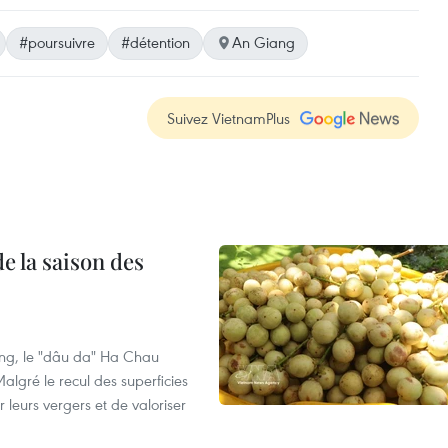
#poursuivre
#détention
An Giang
Suivez VietnamPlus
e la saison des
ng, le "dâu da" Ha Chau
algré le recul des superficies
r leurs vergers et de valoriser