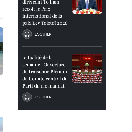
dirigeant To Lam
reçoit le Prix
international de la
paix Lev Tolstoï 2026
ÉCOUTER
Actualité de la
semaine : Ouverture
du troisième Plénum
du Comité central du
Parti du 14e mandat
ÉCOUTER