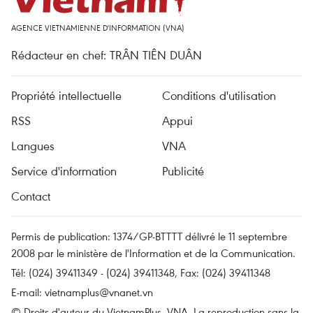
AGENCE VIETNAMIENNE D'INFORMATION (VNA)
Rédacteur en chef: TRÂN TIÊN DUÂN
Propriété intellectuelle
Conditions d'utilisation
RSS
Appui
Langues
VNA
Service d'information
Publicité
Contact
Permis de publication: 1374/GP-BTTTT délivré le 11 septembre
2008 par le ministère de l'Information et de la Communication.
Tél: (024) 39411349 - (024) 39411348, Fax: (024) 39411348
E-mail:
vietnamplus@vnanet.vn
© Droits d'auteur du VietnamPlus, VNA. La reproduction sans la