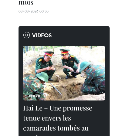
mois
08/08/2026 00:30
VIDEOS
Hai Le – Une promesse
tenue envers les
camarades tombés au