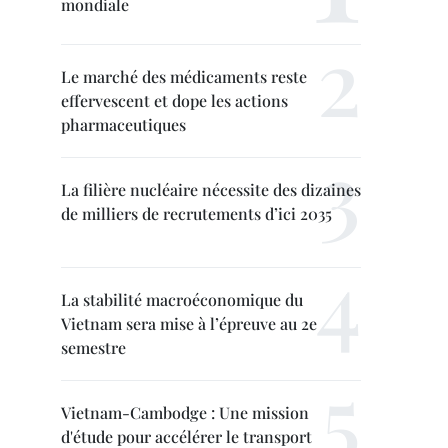
mondiale
Le marché des médicaments reste
effervescent et dope les actions
pharmaceutiques
La filière nucléaire nécessite des dizaines
de milliers de recrutements d’ici 2035
La stabilité macroéconomique du
Vietnam sera mise à l’épreuve au 2e
semestre
Vietnam-Cambodge : Une mission
d'étude pour accélérer le transport