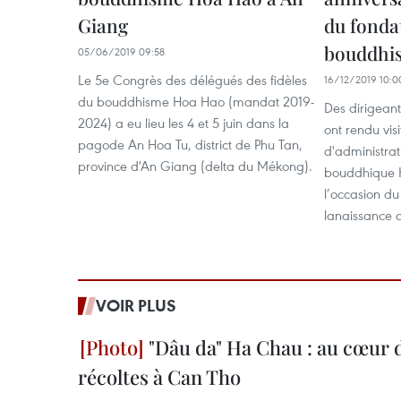
Giang
du fonda
bouddhi
05/06/2019 09:58
Le 5e Congrès des délégués des fidèles
16/12/2019 10:0
du bouddhisme Hoa Hao (mandat 2019-
Des dirigean
2024) a eu lieu les 4 et 5 juin dans la
ont rendu visi
pagode An Hoa Tu, district de Phu Tan,
d'administrat
province d'An Giang (delta du Mékong).
bouddhique H
l’occasion du
lanaissance d
VOIR PLUS
"Dâu da" Ha Chau : au cœur d
récoltes à Can Tho