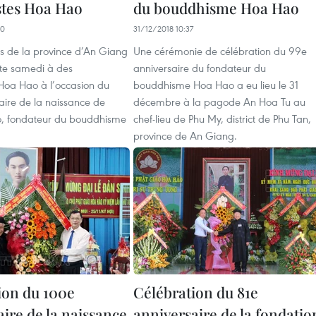
tes Hoa Hao
du bouddhisme Hoa Hao
30
31/12/2018 10:37
ts de la province d’An Giang
Une cérémonie de célébration du 99e
ite samedi à des
anniversaire du fondateur du
Hoa Hao à l’occasion du
bouddhisme Hoa Hao a eu lieu le 31
aire de la naissance de
décembre à la pagode An Hoa Tu au
, fondateur du bouddhisme
chef-lieu de Phu My, district de Phu Tan,
province de An Giang.
ion du 100e
Célébration du 81e
ire de la naissance
anniversaire de la fondatio