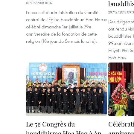
bouddhis
01/07/2018 10:37
Le conseil d'administration du Comité
29/12/2018 09:
central de l'Église bouddhique Hoa Hao a
Des dirigean
célébré dimanche 1er juillet le 79e
ont rendu vis
anniversaire de la fondation de cette
bouddhistes 
religion (18e jour du 5e mois lunaire).
99e annivers
Huynh Phu So
Hoà Hao.
Le 5e Congrès du
Célébrat
bouddhisme Hoa Hao à An
anniversa