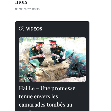
mois
08/08/2026 00:30
VIDEOS
Hai Le – Une promesse
tenue envers les
camarades tombés au