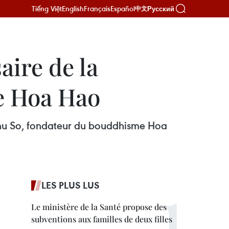
Tiếng Việt
English
Français
Español
Русский
中文
aire de la
e Hoa Hao
Phu So, fondateur du bouddhisme Hoa
LES PLUS LUS
Le ministère de la Santé propose des
subventions aux familles de deux filles