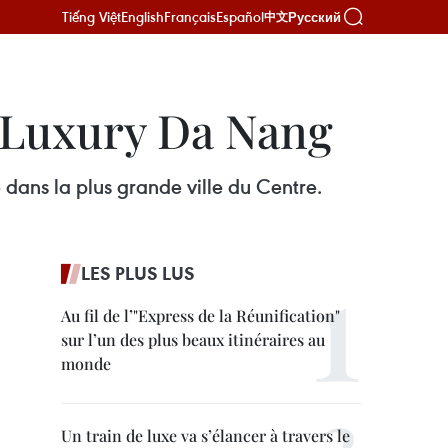
Tiếng Việt
English
Français
Español
Русский
中文
l Luxury Da Nang
dans la plus grande ville du Centre.
LES PLUS LUS
Au fil de l’"Express de la Réunification"
sur l’un des plus beaux itinéraires au
monde
Un train de luxe va s’élancer à travers le