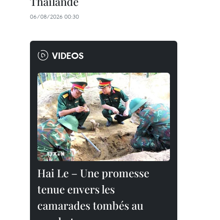
Thaïlande
06/08/2026 00:30
VIDEOS
Hai Le – Une promesse
tenue envers les
camarades tombés au