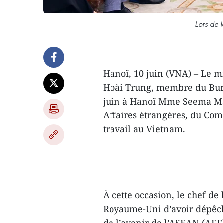
Lors de 
Hanoï, 10 juin (VNA) – Le m
Hoài Trung, membre du Bure
juin à Hanoï Mme Seema Mal
Affaires étrangères, du Co
travail au Vietnam.
À cette occasion, le chef d
Royaume-Uni d’avoir dépêc
de l’avenir de l’ASEAN (AFF