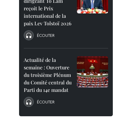
dirigeant To Lam
reçoit le Prix
international de la
paix Lev Tolstoï 2026
ÉCOUTER
Actualité de la
semaine : Ouverture
du troisième Plénum
du Comité central du
Parti du 14e mandat
ÉCOUTER