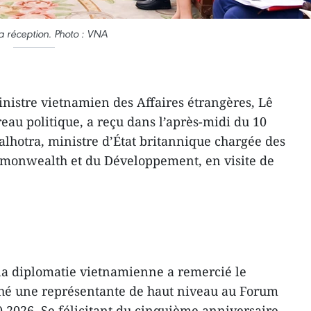
la réception. Photo : VNA
inistre vietnamien des Affaires étrangères, Lê
au politique, a reçu dans l’après-midi du 10
hotra, ministre d’État britannique chargée des
mmonwealth et du Développement, en visite de
e la diplomatie vietnamienne a remercié le
hé une représentante de haut niveau au Forum
) 2026. Se félicitant du cinquième anniversaire