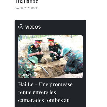
Thaïlande
06/08/2026 00:30
VIDEOS
Hai Le – Une promesse
tenue envers les
camarades tombés au