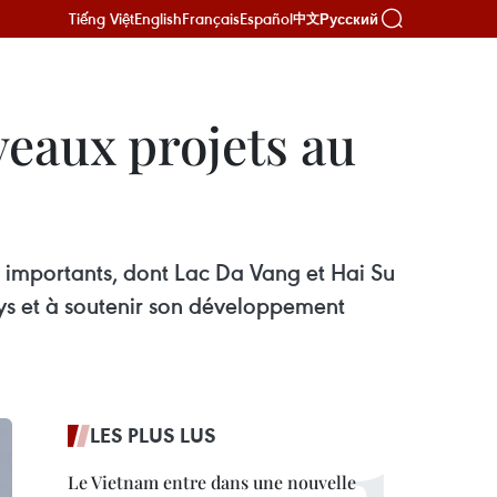
Tiếng Việt
English
Français
Español
Русский
中文
veaux projets au
rs importants, dont Lac Da Vang et Hai Su
ys et à soutenir son développement
LES PLUS LUS
Le Vietnam entre dans une nouvelle