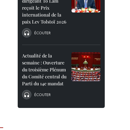
dirigeant To Lam
reçoit le Prix
international de la
paix Lev Tolstoï 2026
ÉCOUTER
Actualité de la
semaine : Ouverture
du troisième Plénum
du Comité central du
Parti du 14e mandat
ÉCOUTER