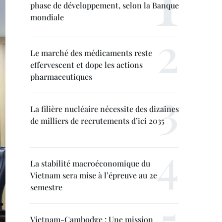
phase de développement, selon la Banque
mondiale
Le marché des médicaments reste
effervescent et dope les actions
pharmaceutiques
La filière nucléaire nécessite des dizaines
de milliers de recrutements d’ici 2035
La stabilité macroéconomique du
Vietnam sera mise à l’épreuve au 2e
semestre
Vietnam-Cambodge : Une mission