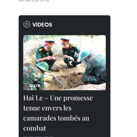
06/08/2026 00:30
VIDEOS
Hai Le – Une promesse
tenue envers les
camarades tombés au
combat