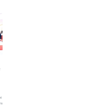
é
et
ns