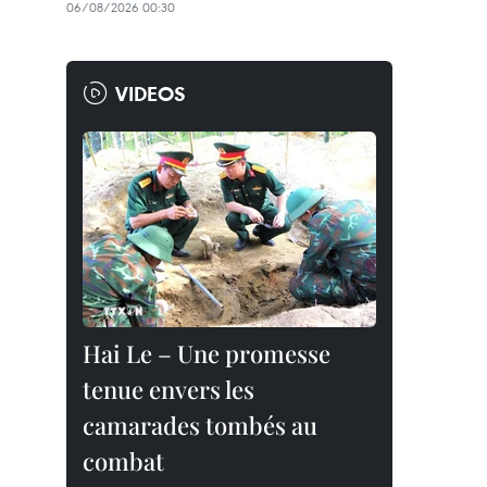
06/08/2026 00:30
VIDEOS
Hai Le – Une promesse
tenue envers les
camarades tombés au
combat