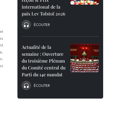
international de la
paix Lev Tolstoï 2026
ÉCOUTER
et
es
nt
Actualité de la
e,
semaine : Ouverture
n-
du troisième Plénum
es
du Comité central du
Parti du 14e mandat
ÉCOUTER