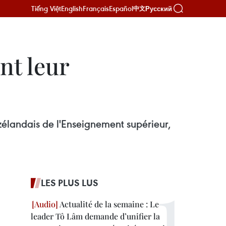
Tiếng Việt
English
Français
Español
Русский
中文
nt leur
élandais de l'Enseignement supérieur,
LES PLUS LUS
Actualité de la semaine : Le
leader Tô Lâm demande d’unifier la