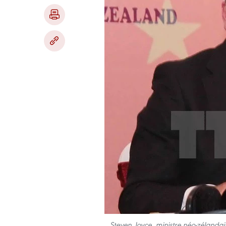
Steven Joyce, ministre néo-zélanda