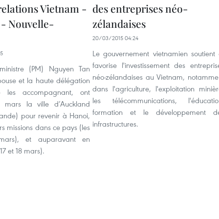
relations Vietnam -
des entreprises néo-
 - Nouvelle-
zélandaises
20/03/2015 04:24
Le gouvernement vietnamien soutient 
15
favorise l'investissement des entrepris
ministre (PM) Nguyen Tan
néo-zélandaises au Vietnam, notamme
ouse et la haute délégation
dans l'agriculture, l'exploitation minièr
ne les accompagnant, ont
les télécommunications, l'éducatio
0 mars la ville d’Auckland
formation et le développement d
lande) pour revenir à Hanoi,
infrastructures.
rs missions dans ce pays (les
ars), et auparavant en
 17 et 18 mars).