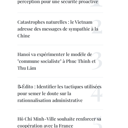
perception pour une sécurité proactive
Catastrophes naturelles : le Vietnam
adresse des messages de sympathie à la
Chine
Hanoi va expérimenter le modèle de
"commune socialiste" à Phuc Thinh et
Thu Lâm
📝Édito : Identifier les tactiques utilisées
pour semer le doute sur la
rationnalisation administrative
Hô Chi Minh-Ville souhaite renforcer sa
coopération avec la France