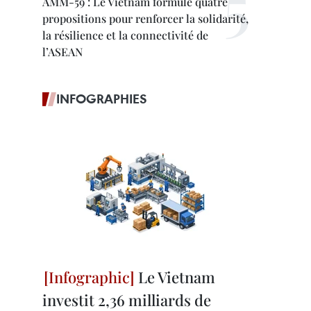
AMM-59 : Le Vietnam formule quatre
propositions pour renforcer la solidarité,
la résilience et la connectivité de
l’ASEAN
INFOGRAPHIES
Le Vietnam
investit 2,36 milliards de