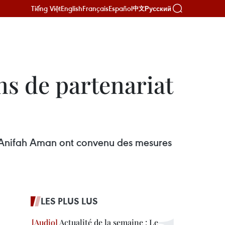
Tiếng Việt
English
Français
Español
Русский
中文
ns de partenariat
AE Anifah Aman ont convenu des mesures
LES PLUS LUS
Actualité de la semaine : Le