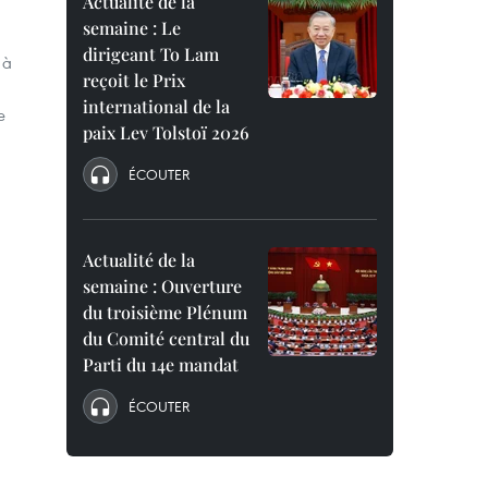
Actualité de la
semaine : Le
dirigeant To Lam
 à
reçoit le Prix
international de la
e
paix Lev Tolstoï 2026
ÉCOUTER
Actualité de la
semaine : Ouverture
du troisième Plénum
du Comité central du
Parti du 14e mandat
ÉCOUTER