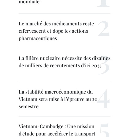
mondiale
Le marché des médicaments reste
effervescent et dope les actions
pharmaceutiques
La filière nucléaire nécessite des dizaines
de milliers de recrutements d’ici 2035
La stabilité macroéconomique du
Vietnam sera mise à l’épreuve au 2e
semestre
Vietnam-Cambodge : Une mission
d'étude pour accélérer le transport