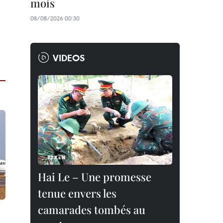
mois
08/08/2026 00:30
VIDEOS
Hai Le – Une promesse
tenue envers les
camarades tombés au