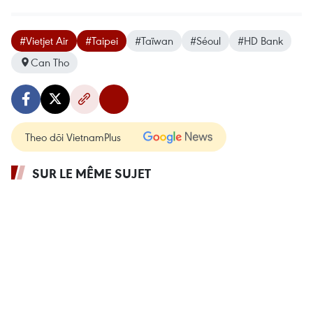
#Vietjet Air
#Taipei
#Taïwan
#Séoul
#HD Bank
Can Tho
Theo dõi VietnamPlus
SUR LE MÊME SUJET