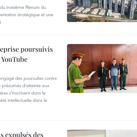
s du troisième Plénum du
entation stratégique et une
4
reprise poursuivis
r YouTube
 engagé des poursuites contre
s présumés d'atteinte aux
ires s'inscrivent dans le
été intellectuelle dans le
ts expulsés des