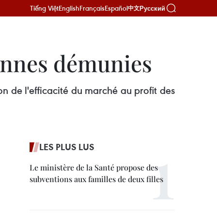
Tiếng Việt
English
Français
Español
Русский
中文
onnes démunies
de l'efficacité du marché au profit des
LES PLUS LUS
Le ministère de la Santé propose des
subventions aux familles de deux filles