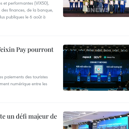
es et performantes (VIX50),
s des finances, de la banque,
dus publiques le 6 août à
 Weixin Pay pourront
les paiements des touristes
ement numérique entre les
te un défi majeur de