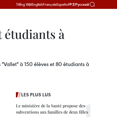
Tiếng Việt
English
Français
Español
Русский
中文
t étudiants à
Vallet" à 150 élèves et 80 étudiants à
LES PLUS LUS
Le ministère de la Santé propose des
subventions aux familles de deux filles