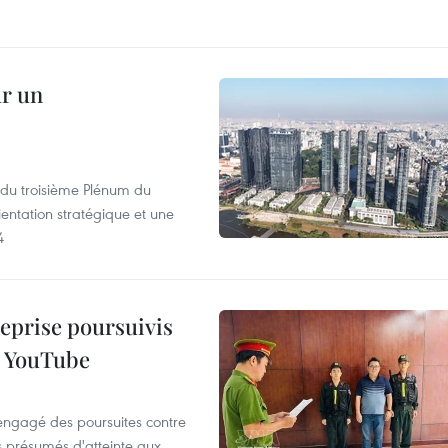
ur un
s du troisième Plénum du
entation stratégique et une
4
reprise poursuivis
r YouTube
 engagé des poursuites contre
s présumés d'atteinte aux