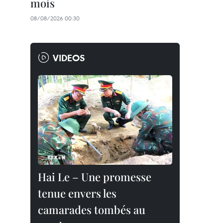
mois
08/08/2026 00:30
VIDEOS
Hai Le – Une promesse
tenue envers les
camarades tombés au