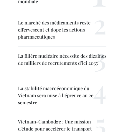
mondiale
Le marché des médicaments reste
effervescent et dope les actions
pharmaceutiques
La filière nucléaire nécessite des dizaines
de milliers de recrutements d’ici 2035
La stabilité macroéconomique du
Vietnam sera mise à l’épreuve au 2e
semestre
Vietnam-Cambodge : Une mission
d'étude pour accélérer le transport