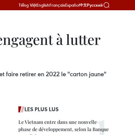
Tiếng Việt
English
Français
Español
Русский
中文
engagent à lutter
t faire retirer en 2022 le ''carton jaune''
LES PLUS LUS
Le Vietnam entre dans une nouvelle
phase de développement, selon la Banque