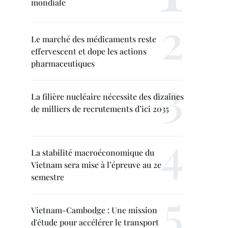
mondiale
Le marché des médicaments reste
effervescent et dope les actions
pharmaceutiques
La filière nucléaire nécessite des dizaines
de milliers de recrutements d’ici 2035
La stabilité macroéconomique du
Vietnam sera mise à l’épreuve au 2e
semestre
Vietnam-Cambodge : Une mission
d'étude pour accélérer le transport