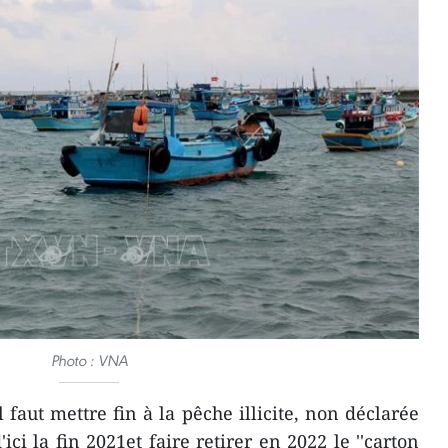
Photo : VNA
 faut mettre fin à la pêche illicite, non déclarée
ci la fin 2021et faire retirer en 2022 le ''carton