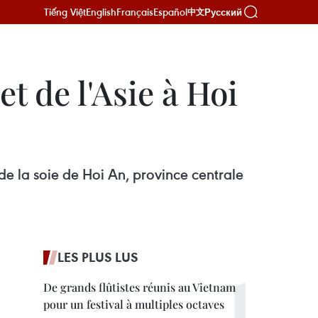
Tiếng Việt
English
Français
Español
Русский
中文
t de l'Asie à Hoi
e de la soie de Hoi An, province centrale
LES PLUS LUS
De grands flûtistes réunis au Vietnam
pour un festival à multiples octaves