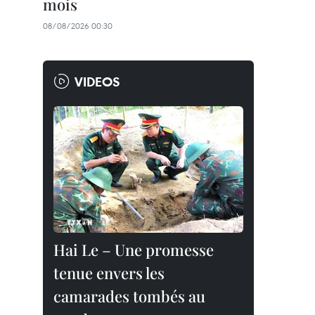
mois
08/08/2026 00:30
VIDEOS
Hai Le – Une promesse
tenue envers les
camarades tombés au