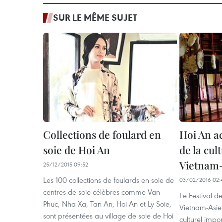
SUR LE MÊME SUJET
Collections de foulard en
Hoi An ac
soie de Hoi An
de la cul
Vietnam-
25/12/2015 09:52
Les 100 collections de foulards en soie de
03/02/2016 02:
centres de soie célèbres comme Van
Le Festival de
Phuc, Nha Xa, Tan An, Hoi An et Ly Soie,
Vietnam-Asie 
sont présentées au village de soie de Hoi
culturel impor