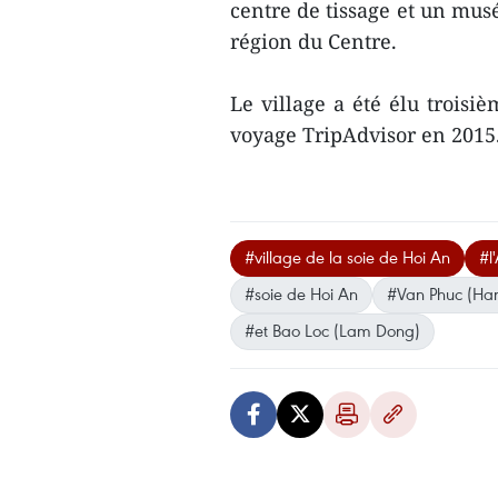
centre de tissage et un musé
région du Centre.
Le village a été élu troisi
voyage TripAdvisor en 201
#village de la soie de Hoi An
#l
#soie de Hoi An
#Van Phuc (Han
#et Bao Loc (Lam Dong)