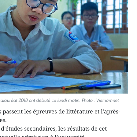
alauréat 2018 ont débuté ce lundi matin. Photo : Vietnamnet
 passent les épreuves de littérature et l'après-
es.
’études secondaires, les résultats de cet