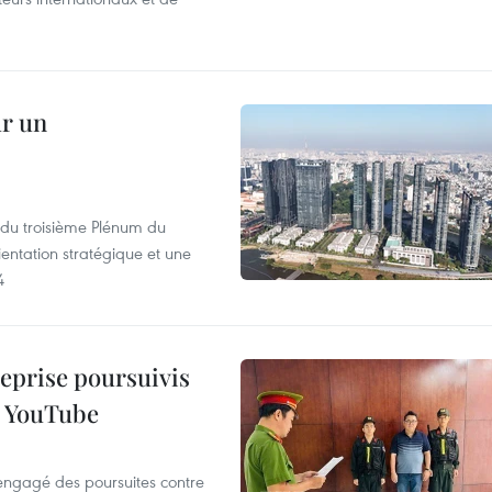
ur un
s du troisième Plénum du
entation stratégique et une
4
reprise poursuivis
r YouTube
 engagé des poursuites contre