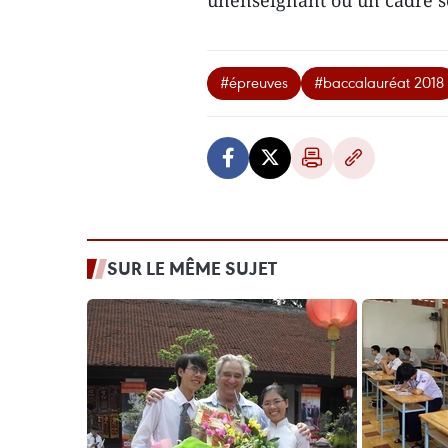
unenseignant ou un cadre s
#épreuves
#baccalauréat 2018
SUR LE MÊME SUJET