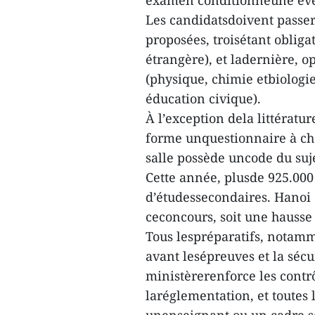
examen conditionneune éven
Les candidatsdoivent passe
proposées, troisétant obliga
étrangère), et ladernière, o
(physique, chimie etbiologie)
éducation civique).
À l’exception dela littératur
forme unquestionnaire à c
salle possède uncode du suj
Cette année, plusde 925.000
d’étudessecondaires. Hanoi 
ceconcours, soit une hausse
Tous lespréparatifs, notamme
avant lesépreuves et la sécu
ministèrerenforce les contrô
laréglementation, et toutes