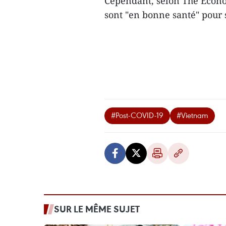
Cependant, selon The Econo
sont "en bonne santé" pour
#Post-COVID-19
#Vietnam
SUR LE MÊME SUJET