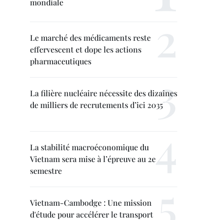
mondiale
Le marché des médicaments reste
effervescent et dope les actions
pharmaceutiques
La filière nucléaire nécessite des dizaines
de milliers de recrutements d’ici 2035
La stabilité macroéconomique du
Vietnam sera mise à l’épreuve au 2e
semestre
Vietnam-Cambodge : Une mission
d'étude pour accélérer le transport