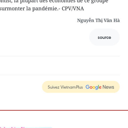
mist, la plupart des économies de ce groupe
 surmonter la pandémie.- CPV/VNA
Nguyễn Thị Vân Hà
source
Suivez VietnamPlus