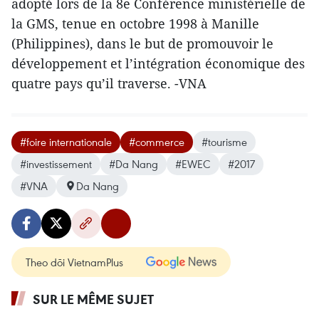
adopté lors de la 8e Conférence ministérielle de
la GMS, tenue en octobre 1998 à Manille
(Philippines), dans le but de promouvoir le
développement et l’intégration économique des
quatre pays qu’il traverse. -VNA
#foire internationale
#commerce
#tourisme
#investissement
#Da Nang
#EWEC
#2017
#VNA
Da Nang
Theo dõi VietnamPlus
SUR LE MÊME SUJET