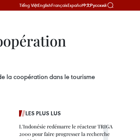
Tiếng Việt
English
Français
Español
Русский
中文
coopération
 de la coopération dans le tourisme
LES PLUS LUS
L'Indonésie redémarre le réacteur TRIGA
2000 pour faire progresser la recherche