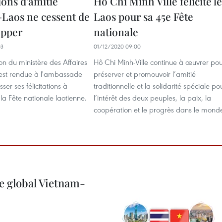
ions d'amitié
Hô Chi Minh Ville félicite le
Laos ne cessent de
Laos pour sa 45e Fête
opper
nationale
03
01/12/2020 09:00
n du ministère des Affaires
Hô Chi Minh-Ville continue à œuvrer po
'est rendue à l'ambassade
préserver et promouvoir l’amitié
ser ses félicitations à
traditionnelle et la solidarité spéciale po
 la Fête nationale laotienne.
l’intérêt des deux peuples, la paix, la
coopération et le progrès dans le mond
e global Vietnam-