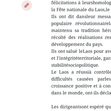
félicitations à leurshomolo
la Fête nationale du Laos,l
Ils ont dit dansleur messa
populaire révolutionnaire
maintenu sa tradition héroï
récolté des réalisations 
développement du pays.
Ils ont salué leLaos pour a
et l'intégritéterritoriale, g
stabilitésociopolitique.
Le Laos a réussià contrô
difficultés causées parl
croissance positive et à co
dans le monde, ont-ils décla
Les dirigeantsont espéré qu