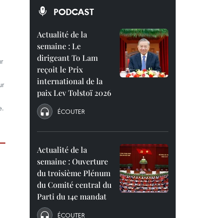
PODCAST
Actualité de la
semaine : Le
dirigeant To Lam
ur
reçoit le Prix
international de la
ur
paix Lev Tolstoï 2026
e.
ÉCOUTER
Actualité de la
semaine : Ouverture
du troisième Plénum
du Comité central du
Parti du 14e mandat
ÉCOUTER