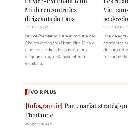
Le vice-PM Pham Binh
Les relat
Minh rencontre les
Vietnam-
dirigeants du Laos
se dével
30/11/2020 14:41
01/12/2020 03:
Le vice-Premier ministre et ministre des
Une délégatio
Affaires étrangères Pham Binh Minh a
étrangères s
rendu des visites de courtoisie aux
du Laos adres
dirigeants lao, le 30 novembre à
l'occasion de
Vientiane.
VOIR PLUS
Partenariat stratégiqu
Thaïlande
06/08/2026 00:30