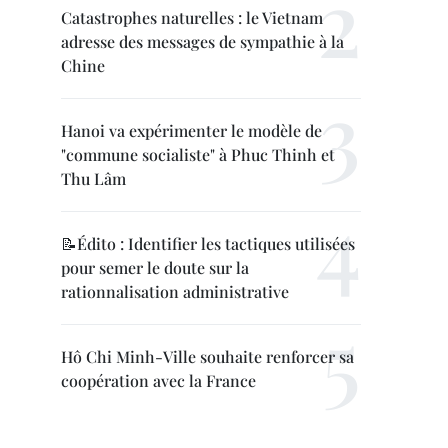
Catastrophes naturelles : le Vietnam
adresse des messages de sympathie à la
Chine
Hanoi va expérimenter le modèle de
"commune socialiste" à Phuc Thinh et
Thu Lâm
📝Édito : Identifier les tactiques utilisées
pour semer le doute sur la
rationnalisation administrative
Hô Chi Minh-Ville souhaite renforcer sa
coopération avec la France