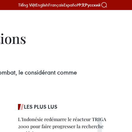
Tiếng Việt
English
Français
Español
Русский
中文
tions
e combat, le considérant comme
LES PLUS LUS
L'Indonésie redémarre le réacteur TRIGA
2000 pour faire progresser la recherche