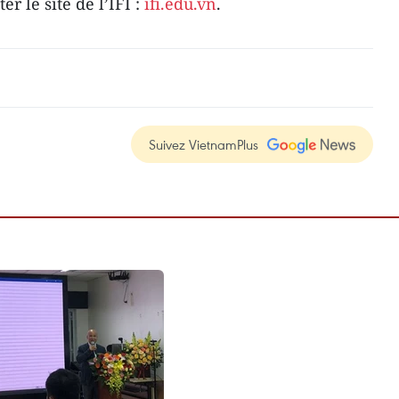
r le site de l’IFI :
ifi.edu.vn
.
Suivez VietnamPlus