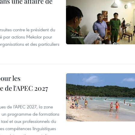
ans une affaire de
suites contre le président du
été par actions Mekolor pour
organisations et des particuliers
our les
e de l'APEC 2027
es de l'APEC 2027, la zone
, un programme de formations
taxi et aux professionnels du
r les compétences linguistiques