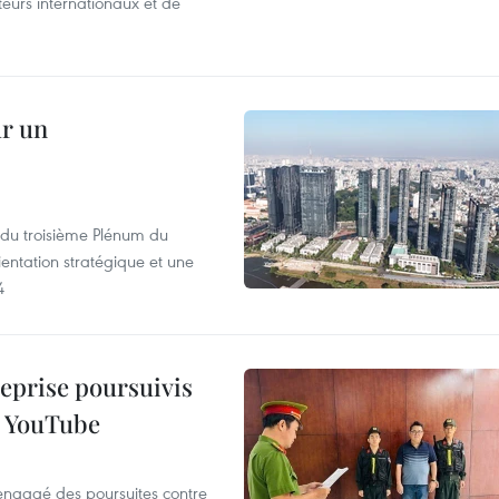
iteurs internationaux et de
ur un
s du troisième Plénum du
entation stratégique et une
4
reprise poursuivis
r YouTube
 engagé des poursuites contre