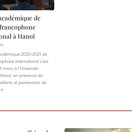
académique de
t francophone
ional à Hanoï
06
académique 2020-2021 de
ncophone international s’est
6 mars à l’Université
 Hanoï, en présence de
diants et partenaires de
nt.