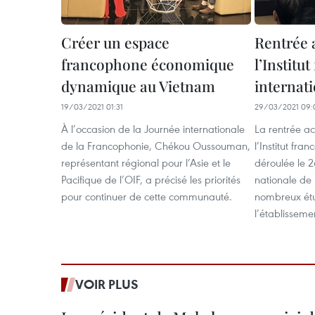
Créer un espace
Rentrée 
francophone économique
l’Institu
dynamique au Vietnam
internat
19/03/2021 01:31
29/03/2021 09:
À l’occasion de la Journée internationale
La rentrée 
de la Francophonie, Chékou Oussouman,
l’Institut fra
représentant régional pour l’Asie et le
déroulée le 2
Pacifique de l’OIF, a précisé les priorités
nationale de
pour continuer de cette communauté.
nombreux étu
l’établisseme
VOIR PLUS