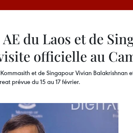
s AE du Laos et de Sin
visite officielle au C
ommasith et de Singapour Vivian Balakrishnan effe
at prévue du 15 au 17 février.