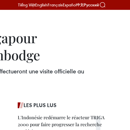
Tiếng Việt
English
Français
Español
Русский
中文
gapour
ambodge
ctueront une visite officielle au
LES PLUS LUS
L'Indonésie redémarre le réacteur TRIGA
2000 pour faire progresser la recherche