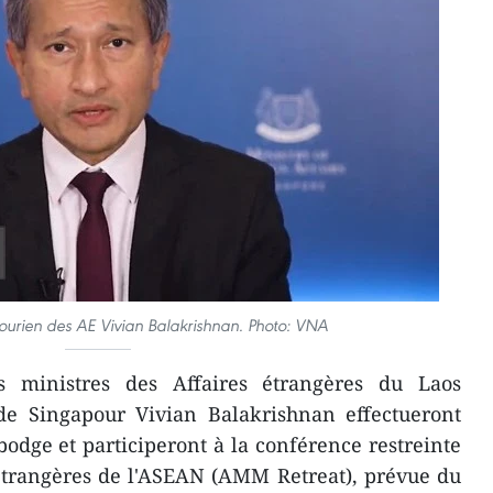
ourien des AE Vivian Balakrishnan. Photo: VNA
ministres des Affaires étrangères du Laos
e Singapour Vivian Balakrishnan effectueront
bodge et participeront à la conférence restreinte
 étrangères de l'ASEAN (AMM Retreat), prévue du