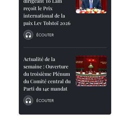
dirigeant To Lam
reçoit le Prix
international de la
paix Lev Tolstoï 2026
ÉCOUTER
Actualité de la
semaine : Ouverture
du troisième Plénum
du Comité central du
Parti du 14e mandat
ÉCOUTER