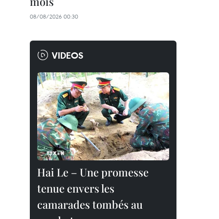
mois
08/08/2026 00:30
VIDEOS
Hai Le – Une promesse
tenue envers les
camarades tombés au