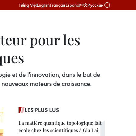
Tiếng Việt
English
Français
Español
Русский
中文
teur pour les
ques
ogie et de l'innovation, dans le but de
 de nouveaux moteurs de croissance.
LES PLUS LUS
La matière quantique topologique fait
école chez les scientifiques à Gia Lai