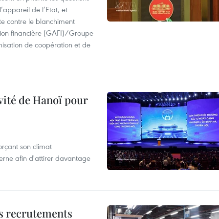
’appareil de l’Etat, et
te contre le blanchiment
ion financière (GAFI)/Groupe
isation de coopération et de
ivité de Hanoï pour
rçant son climat
rne afin d'attirer davantage
es recrutements