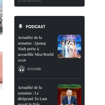
07/08/2026 00:30
PODCAST
Actualité de la
semaine : Quang
Ninh prête à
accueillir Miss World
2026
ÉCOUTER
Actualité de la
semaine : Le
dirigeant To Lam
reçoit le Prix