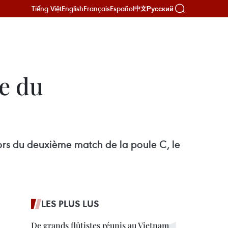
Tiếng Việt
English
Français
Español
Русский
中文
le du
 lors du deuxième match de la poule C, le
LES PLUS LUS
De grands flûtistes réunis au Vietnam