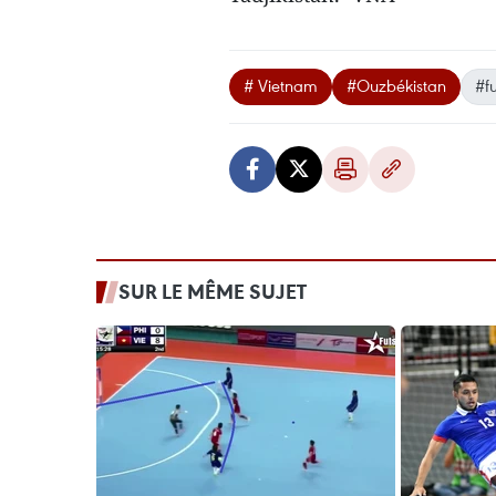
# Vietnam
#Ouzbékistan
#fu
SUR LE MÊME SUJET