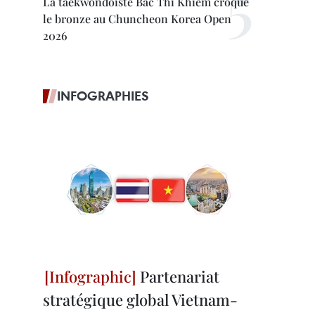
La taekwondoïste Bac Thi Khiêm croque
le bronze au Chuncheon Korea Open
2026
INFOGRAPHIES
Partenariat
stratégique global Vietnam-