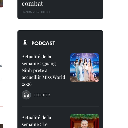
combat
07/08/2026 00:30
PODCAST
Actualité de la
semaine : Quang
 4
Ninh prête à
accueillir Miss World
i
2026
ÉCOUTER
Actualité de la
semaine : Le