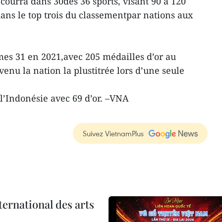
courra dans 30des 36 sports, visant 90 à 120
dans le top trois du classementpar nations aux
es 31 en 2021,avec 205 médailles d’or au
enu la nation la plustitrée lors d’une seule
 l’Indonésie avec 69 d’or. –VNA
Suivez VietnamPlus
ternational des arts