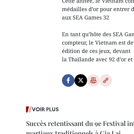
Cette année, le Vietnam con
médailles d’or pour entrer 
aux SEA Games 32
En tant qu’hôte des SEA Gam
compteur, le Vietnam est dev
édition de ces jeux, devant
la Thaïlande avec 92 d’or et
VOIR PLUS
Succès retentissant du 9e Festival in
martiaux traditionnels à Gia Lai