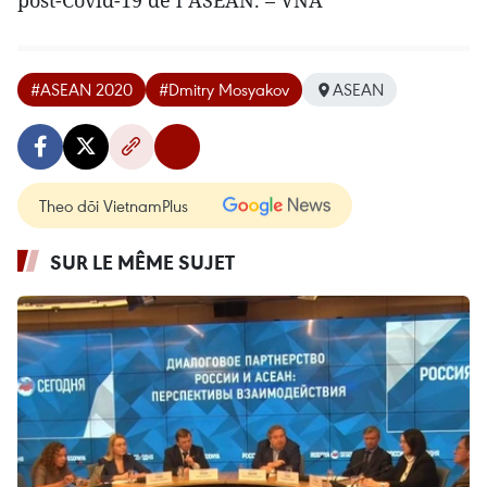
post-Covid-19 de l’ASEAN. – VNA
#ASEAN 2020
#Dmitry Mosyakov
ASEAN
Theo dõi VietnamPlus
SUR LE MÊME SUJET