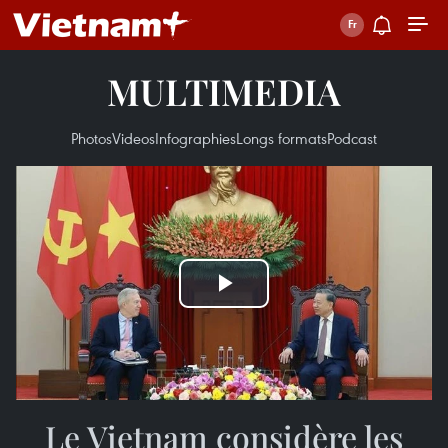
MULTIMEDIA
Photos
Videos
Infographies
Longs formats
Podcast
Play
Video
Le Vietnam considère les