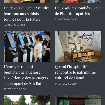
Un devoir du cœur : rendre
Deux soldats tombés au col
leur nom aux soldats
de Pha Din rapatriés
tombés pour la Patrie
22/07/2026 00:30
24/07/2026 00:30
L'enregistrement
Quand l'hospitalité
biométrique améliore
rencontre le patrimoine
l'expérience des passagers
culturel de Hanoï
à l'aéroport de Noi Bai
17/07/2026 00:30
21/07/2026 00:30