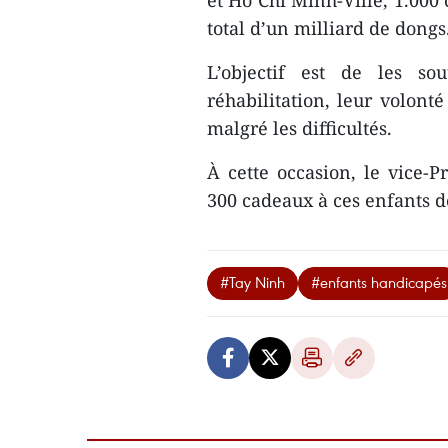
et Ho Chi Minh-Ville, 1.000
total d’un milliard de dongs
L’objectif est de les so
réhabilitation, leur volonté
malgré les difficultés.
À cette occasion, le vice-
300 cadeaux à ces enfants d
#Tay Ninh
#enfants handicapés