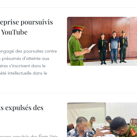
reprise poursuivis
r YouTube
 engagé des poursuites contre
s présumés d'atteinte aux
ires s'inscrivent dans le
été intellectuelle dans le
ts expulsés des
itoyens expulsés des États-Unis,