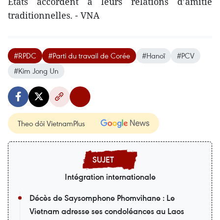
États accordent à leurs relations d’amitié
traditionnelles. - VNA
#RPDC
#Parti du travail de Corée
#Hanoï
#PCV
#Kim Jong Un
Theo dõi VietnamPlus
Intégration internationale
Décès de Saysomphone Phomvihane : Le
Vietnam adresse ses condoléances au Laos