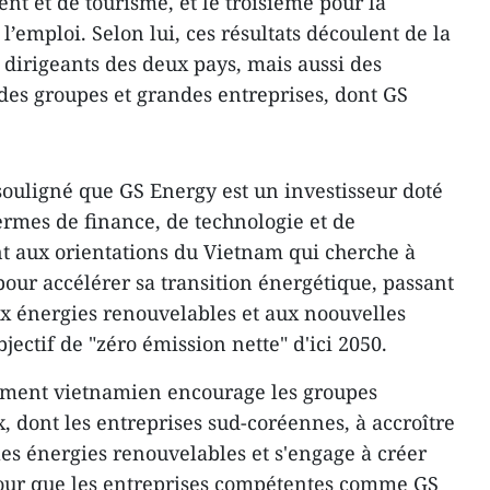
t et de tourisme, et le troisième pour la
’emploi. Selon lui, ces résultats découlent de la
 dirigeants des deux pays, mais aussi des
 des groupes et grandes entreprises, dont GS
souligné que GS Energy est un investisseur doté
ermes de finance, de technologie et de
aux orientations du Vietnam qui cherche à
pour accélérer sa transition énergétique, passant
ux énergies renouvelables et aux noouvelles
bjectif de "zéro émission nette" d'ici 2050.
nement vietnamien encourage les groupes
, dont les entreprises sud-coréennes, à accroître
les énergies renouvelables et s'engage à créer
pour que les entreprises compétentes comme GS