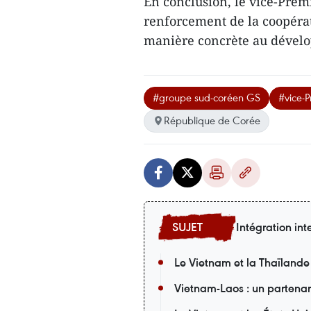
En conclusion, le vice-Pre
renforcement de la coopéra
manière concrète au dével
#groupe sud-coréen GS
#vice-
République de Corée
Intégration int
Le Vietnam et la Thaïlande
Vietnam-Laos : un partena