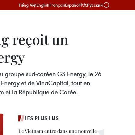
Tiếng Việt
English
Français
Español
Русский
中文
g reçoit un
ergy
 du groupe sud-coréen GS Energy, le 26
 Energy et de VinaCapital, tout en
nam et la République de Corée.
LES PLUS LUS
Le Vietnam entre dans une nouvelle