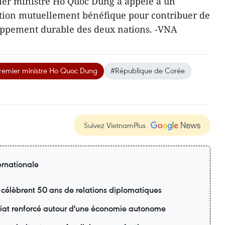
mier ministre Ho Quoc Dung a appelé à un
tion mutuellement bénéfique pour contribuer de
oppement durable des deux nations. -VNA
Premier ministre Ho Quoc Dung
#République de Corée
Suivez VietnamPlus
ernationale
 célèbrent 50 ans de relations diplomatiques
riat renforcé autour d'une économie autonome