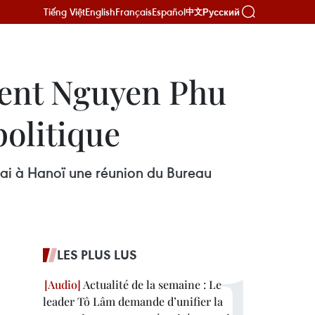
Tiếng Việt
English
Français
Español
Русский
中文
ident Nguyen Phu
olitique
 mai à Hanoï une réunion du Bureau
LES PLUS LUS
Actualité de la semaine : Le
leader Tô Lâm demande d’unifier la