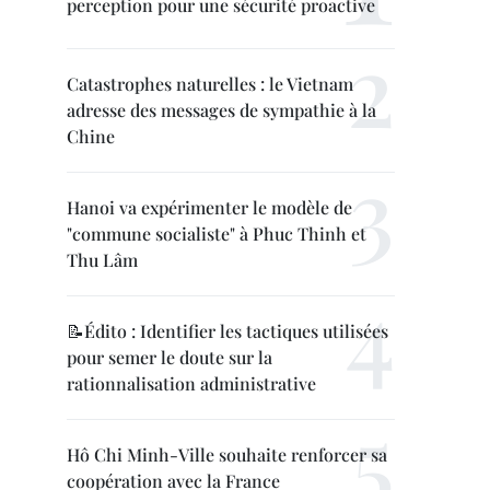
perception pour une sécurité proactive
Catastrophes naturelles : le Vietnam
adresse des messages de sympathie à la
Chine
Hanoi va expérimenter le modèle de
"commune socialiste" à Phuc Thinh et
Thu Lâm
📝Édito : Identifier les tactiques utilisées
pour semer le doute sur la
rationnalisation administrative
Hô Chi Minh-Ville souhaite renforcer sa
coopération avec la France