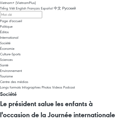
Vietnam+ (VietnamPlus)
Tiếng Việt
English
Français
Español
中文
Русский
Page d'accueil
Politique
Éditos
International
Société
Économie
Culture-Sports
Sciences
Santé
Environnement
Tourisme
Centre des médias
Longs formats
Infographies
Photos
Videos
Podcast
Société
Le président salue les enfants à
l'occasion de la Journée internationale