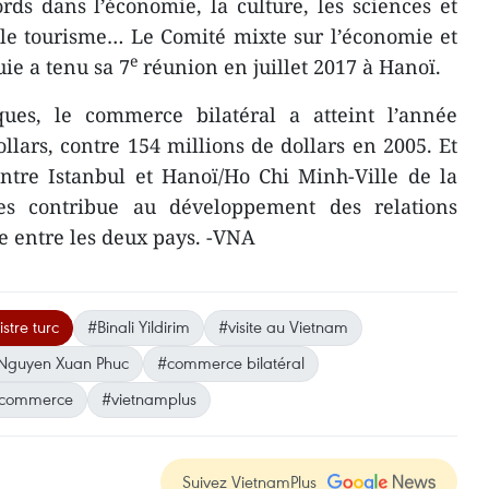
ords dans l’économie, la culture, les sciences et
et le tourisme… Le Comité mixte sur l’économie et
e
e a tenu sa 7
réunion en juillet 2017 à Hanoï.
rques, le commerce bilatéral a atteint l’année
llars, contre 154 millions de dollars en 2005. Et
entre Istanbul et Hanoï/Ho Chi Minh-Ville de la
es contribue au développement des relations
e entre les deux pays. -VNA
stre turc
#Binali Yildirim
#visite au Vietnam
Nguyen Xuan Phuc
#commerce bilatéral
e commerce
#vietnamplus
Suivez VietnamPlus