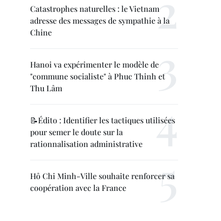
Catastrophes naturelles : le Vietnam
adresse des messages de sympathie à la
Chine
Hanoi va expérimenter le modèle de
"commune socialiste" à Phuc Thinh et
Thu Lâm
📝Édito : Identifier les tactiques utilisées
pour semer le doute sur la
rationnalisation administrative
Hô Chi Minh-Ville souhaite renforcer sa
coopération avec la France