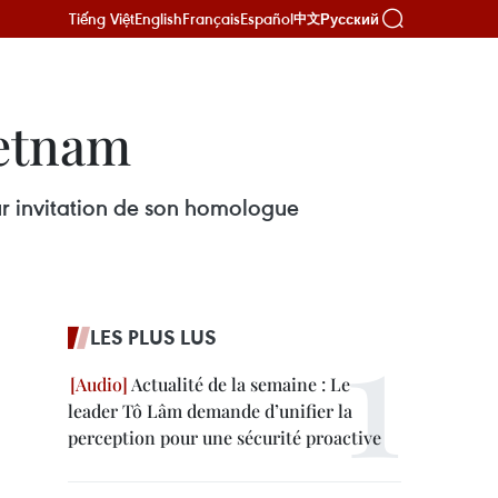
Tiếng Việt
English
Français
Español
Русский
中文
ietnam
sur invitation de son homologue
LES PLUS LUS
Actualité de la semaine : Le
leader Tô Lâm demande d’unifier la
perception pour une sécurité proactive